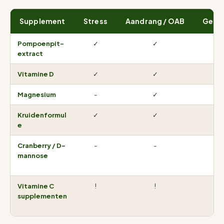
Supplement
Stress
Aandrang / OAB
Geme
Pompoenpit-
✓
✓
✓
extract
Vitamine D
✓
✓
✓
Magnesium
-
✓
✓
Kruidenformul
✓
✓
✓
e
Cranberry / D-
-
-
-
mannose
Vitamine C
!
!
!
supplementen