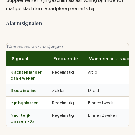
matige klachten. Raadpleeg een arts bij:
Alarmsignalen
Wanneer een arts raadplegen
Signaal
Frequentie
Wanneer arts raadp
Klachten langer
Regelmatig
Altijd
dan 4 weken
Bloed in urine
Zelden
Direct
Pijn bij plassen
Regelmatig
Binnen 1 week
Nachtelijk
Regelmatig
Binnen 2 weken
plassen > 3×