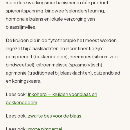
meerdere werkingsmechanismen in één product:
spierontspanning, bindweefselondersteuning,
hormonale balans en lokale verzorging van
blaasslijmvlies.
De kruiden die in de fytotherapie het meest worden
ingezet bij blaasklachten en incontinentie zijn:
pompoenpit (bekkenbodem), heermoes (silicium voor
bindweefsel), citroenmelisse (spasmolytisch),
agrimonie (traditioneel bij blaasklachten), duizendblad
en koningskaars.
Lees ook:
Inkoherb — kruiden voor blaas en
bekkenbodem
.
Lees ook:
zwarte bes voor de blaas
.
Lees ook:
grote pimpernel
.