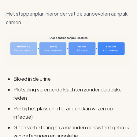
Het stappenplan hieronder vat de aanbevolen aanpak
samen.
Stappenplan aanpak klachten
Herkenning
Leefstijl
Kruiden
Evaluatie
Klachten signalere
Direct aanpassen
4–8 weken
Arts raadplegen
Bloed in de urine
Plotseling verergerde klachten zonder duidelijke
reden
Pijn bij het plassen of branden (kan wijzen op
infectie)
Geen verbetering na 3 maanden consistent gebruik
van oefeningen en suppletie