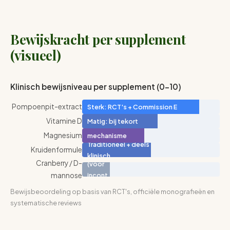
Bewijskracht per supplement
(visueel)
Klinisch bewijsniveau per supplement (0-10)
Pompoenpit-extract
Sterk: RCT's + Commission E
Vitamine D
Matig: bij tekort
Matig:
Magnesium
mechanisme
Traditioneel + deels
sterk
Kruidenformule
Zwak
klinisch
Cranberry / D-
(voor
mannose
incont
.)
Bewijsbeoordeling op basis van RCT's, officiële monografieën en
systematische reviews