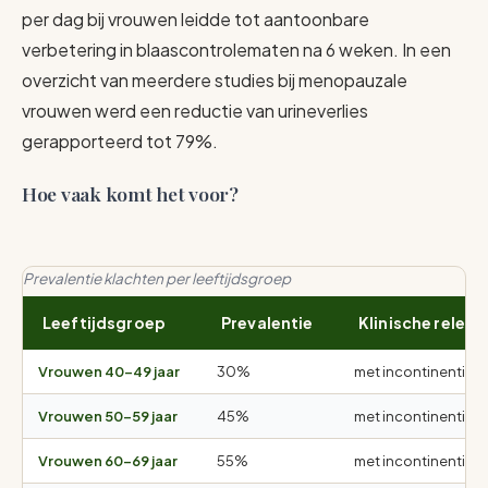
per dag bij vrouwen leidde tot aantoonbare
verbetering in blaascontrolematen na 6 weken. In een
overzicht van meerdere studies bij menopauzale
vrouwen werd een reductie van urineverlies
gerapporteerd tot 79%.
Hoe vaak komt het voor?
Prevalentie klachten per leeftijdsgroep
Leeftijdsgroep
Prevalentie
Klinische releva
Vrouwen 40-49 jaar
30%
met incontinentie
Vrouwen 50-59 jaar
45%
met incontinentie
Vrouwen 60-69 jaar
55%
met incontinentie