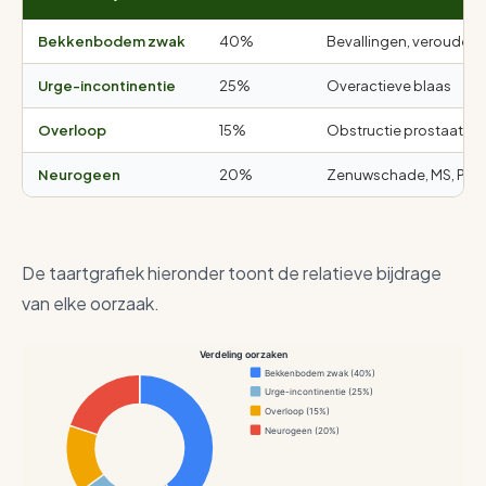
Bekkenbodem zwak
40%
Bevallingen, verouderi
Urge-incontinentie
25%
Overactieve blaas
Overloop
15%
Obstructie prostaat
Neurogeen
20%
Zenuwschade, MS, Park
De taartgrafiek hieronder toont de relatieve bijdrage
van elke oorzaak.
Verdeling oorzaken
Bekkenbodem zwak (40%)
Urge-incontinentie (25%)
Overloop (15%)
Neurogeen (20%)