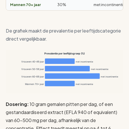
Mannen 70+ jaar
30%
met incontinentie
De grafiek maakt de prevalentie per leeftijdscategorie
direct vergelijkbaar.
Prevalentie per leeftijdsgroep (%)
Vrouwen 40-49 jaar
met incontinentie
Vrouwen 50-59 jaar
met incontinentie
Vrouwen 60-69 jaar
met incontinentie
Mannen 70+ jaar
met incontinentie
Dosering:
10 gram gemalen pitten per dag, of een
gestandaardiseerd extract (EFLA 940 of equivalent)
van 60-500 mg per dag, afhankelijk van de
concentratie. Effect treedt meestal op na 4 tot 6