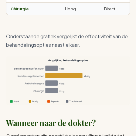
Chirurgie
Hoog
Direct
Ope
Onderstaande grafiek vergelijkt de effectiviteit van de
behandelingsopties naast elkaar.
Vergelijking behandelingsopties
Bekkenbodemoefeningen
Hoog
Kruiden supplementen
Matig
Anticholinergica
Hoog
Chirurgie
Hoog
Sterk
Matig
Beperkt
Traditioneel
Wanneer naar de dokter?
Supplementen zijn geschikt als aanvulling bij milde tot