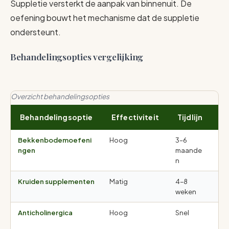
Suppletie versterkt de aanpak van binnenuit. De
oefening bouwt het mechanisme dat de suppletie
ondersteunt.
Behandelingsopties vergelijking
Overzicht behandelingsopties
Behandelingsoptie
Effectiviteit
Tijdlijn
B
Bekkenbodemoefeni
Hoog
3–6
Ge
ngen
maande
bi
n
Kruiden supplementen
Matig
4–8
Mi
weken
Anticholinergica
Hoog
Snel
Dr
bi