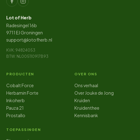
Lot of Herb
Radesingel 16b
9711 EJ Groningen
support@lotofherb.nl
KVK: 94824053
BTW: NL005110917B93
PRODUCTEN
OVER ONS
Cobalt Force
Ons verhaal
Herbamin Forte
Over Jouke de Jong
Inkoherb
Kruiden
Pauza 21
Kruidenthee
Prostallo
Kennisbank
TOEPASSINGEN