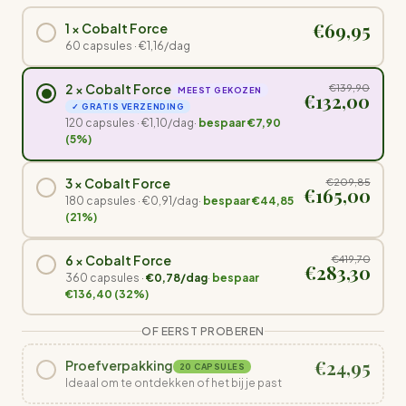
€69,95
1 × Cobalt Force
60 capsules ·
€1,16/dag
2 × Cobalt Force
€139,90
MEEST GEKOZEN
€132,00
✓ GRATIS VERZENDING
120 capsules ·
€1,10/dag
·
bespaar €7,90
(5%)
3 × Cobalt Force
€209,85
€165,00
180 capsules ·
€0,91/dag
·
bespaar €44,85
(21%)
6 × Cobalt Force
€419,70
€283,30
360 capsules ·
€0,78/dag
·
bespaar
€136,40 (32%)
OF EERST PROBEREN
€24,95
Proefverpakking
20 CAPSULES
Ideaal om te ontdekken of het bij je past