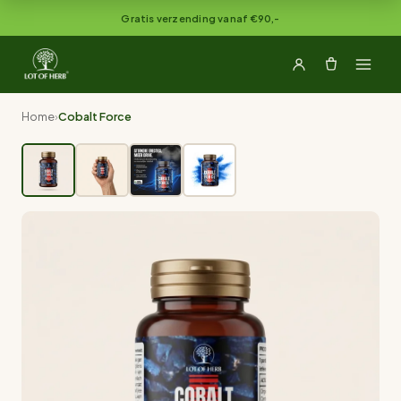
Naar inhoud springen
Gratis verzending vanaf €90,-
Home
›
Cobalt Force