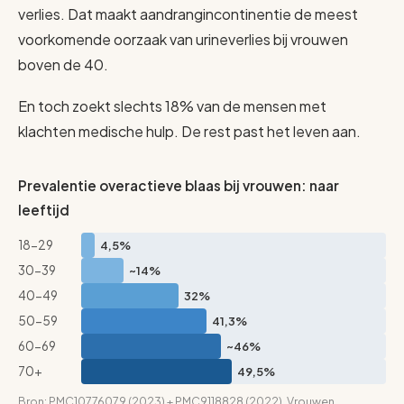
verlies. Dat maakt aandrangincontinentie de meest
voorkomende oorzaak van urineverlies bij vrouwen
boven de 40.
En toch zoekt slechts 18% van de mensen met
klachten medische hulp. De rest past het leven aan.
Prevalentie overactieve blaas bij vrouwen: naar
leeftijd
18-29
4,5%
30-39
~14%
40-49
32%
50-59
41,3%
60-69
~46%
70+
49,5%
Bron: PMC10776079 (2023) + PMC9118828 (2022). Vrouwen,