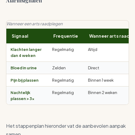
Alarmsignalen
Wanneer een arts raadplegen
Signaal
Frequentie
Wanneer arts raadp
Klachten langer
Regelmatig
Altijd
dan 4 weken
Bloed in urine
Zelden
Direct
Pijn bij plassen
Regelmatig
Binnen 1 week
Nachtelijk
Regelmatig
Binnen 2 weken
plassen > 3×
Het stappenplan hieronder vat de aanbevolen aanpak
samen.