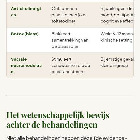
Anticholinergi
Ontspannen
Bijwerkingen: droge
ca
blaasspieren (o.a.
mond, obstipatie,
tolterodine)
cognitieve effecten
Botox (blaas)
Blokkeert
Werkt 6-12 maanden
samentrekking van
klinische setting
de blaasspier
Sacrale
Stimuleert
Bij ernstige gevallen
neuromodulati
zenuwbanen die de
kleine ingreep
e
blaas aansturen
Het wetenschappelijk bewijs
achter de behandelingen
Niet alle behandelingen hebben dezelfde evidence-