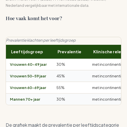
Nederland vergelijkbaar met internationale data.
Hoe vaak komt het voor?
Prevalentie klachten per leeftijdsgroep
Leeftijdsgroep
Prevalentie
Klinische releva
Vrouwen 40-49 jaar
30%
met incontinentie
Vrouwen 50-59 jaar
45%
met incontinentie
Vrouwen 60-69 jaar
55%
met incontinentie
Mannen 70+ jaar
30%
met incontinentie
De grafiek maakt de prevalentie per leeftijdscategorie