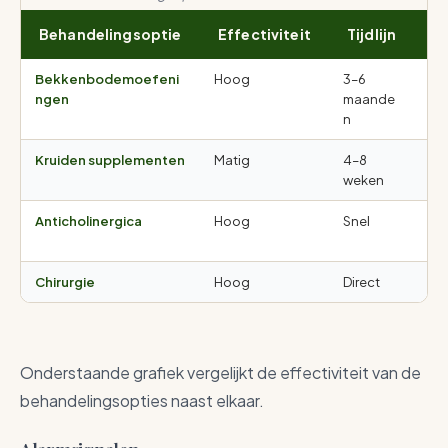
Behandelingsoptie
Effectiviteit
Tijdlijn
B
Bekkenbodemoefeni
Hoog
3–6
Ge
ngen
maande
bi
n
Kruiden supplementen
Matig
4–8
Mi
weken
Anticholinergica
Hoog
Snel
Dr
bi
Chirurgie
Hoog
Direct
Ope
Onderstaande grafiek vergelijkt de effectiviteit van de
behandelingsopties naast elkaar.