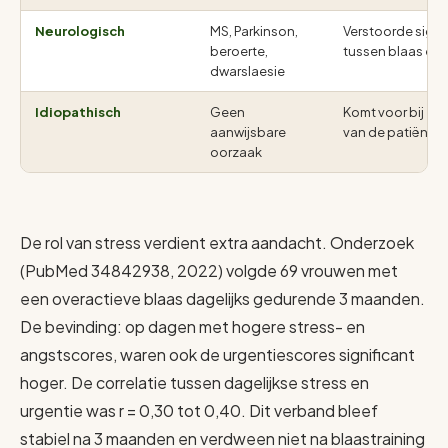
Neurologisch
MS, Parkinson,
Verstoorde sign
beroerte,
tussen blaas en
dwarslaesie
Idiopathisch
Geen
Komt voor bij een
aanwijsbare
van de patiënte
oorzaak
De rol van stress verdient extra aandacht. Onderzoek
(PubMed 34842938, 2022) volgde 69 vrouwen met
een overactieve blaas dagelijks gedurende 3 maanden.
De bevinding: op dagen met hogere stress- en
angstscores, waren ook de urgentiescores significant
hoger. De correlatie tussen dagelijkse stress en
urgentie was r = 0,30 tot 0,40. Dit verband bleef
stabiel na 3 maanden en verdween niet na blaastraining