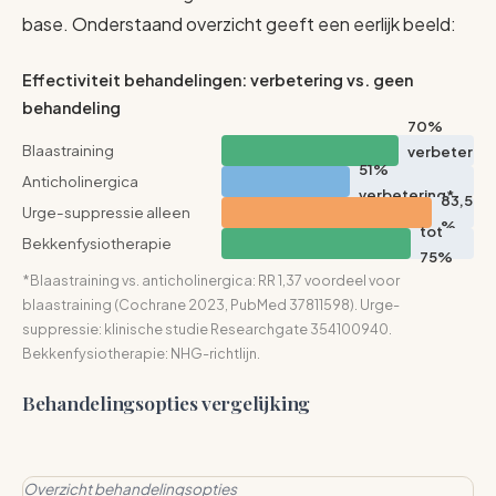
base. Onderstaand overzicht geeft een eerlijk beeld:
Effectiviteit behandelingen: verbetering vs. geen
behandeling
70%
Blaastraining
verbeter
51%
ing
Anticholinergica
verbetering*
83,5
Urge-suppressie alleen
%
tot
Bekkenfysiotherapie
75%
*Blaastraining vs. anticholinergica: RR 1,37 voordeel voor
blaastraining (Cochrane 2023, PubMed 37811598). Urge-
suppressie: klinische studie Researchgate 354100940.
Bekkenfysiotherapie: NHG-richtlijn.
Behandelingsopties vergelijking
Overzicht behandelingsopties