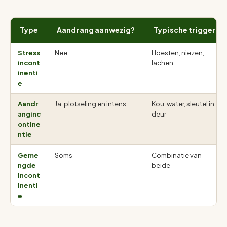
Type
Aandrang aanwezig?
Typische trigger
Stress
Nee
Hoesten, niezen,
incont
lachen
inenti
e
Aandr
Ja, plotseling en intens
Kou, water, sleutel in
anginc
deur
ontine
ntie
Geme
Soms
Combinatie van
ngde
beide
incont
inenti
e