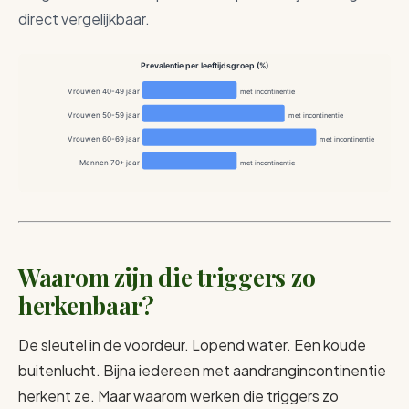
direct vergelijkbaar.
Prevalentie per leeftijdsgroep (%)
Vrouwen 40-49 jaar
met incontinentie
Vrouwen 50-59 jaar
met incontinentie
Vrouwen 60-69 jaar
met incontinentie
Mannen 70+ jaar
met incontinentie
Waarom zijn die triggers zo
herkenbaar?
De sleutel in de voordeur. Lopend water. Een koude
buitenlucht. Bijna iedereen met aandrangincontinentie
herkent ze. Maar waarom werken die triggers zo