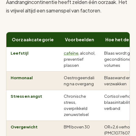
Aandrangincontinentie heeft zelden één oorzaak. Het
is vrijwel altijd een samenspel van factoren.
Oorzaakcategorie
Voorbeelden
Hoe het de bl
Leefstijl
cafeïne
, alcohol,
Blaas wordt geïrr
preventief
geconditioneerd
plassen
volumes
Hormonaal
Oestrogeendali
Blaaswand en sli
ng na overgang
verzwakken
Stress en angst
Chronische
Cortisol verhoog
stress,
blaasirritabilitei
overprikkeld
verband
zenuwstelsel
Overgewicht
BMI boven 30
OR=2,6 verhoogd
(PMC10776079)