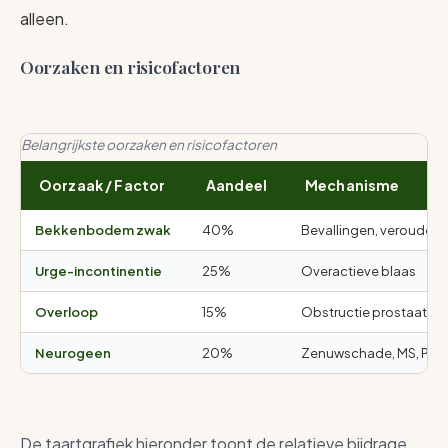
alleen.
Oorzaken en risicofactoren
Belangrijkste oorzaken en risicofactoren
Oorzaak / Factor
Aandeel
Mechanisme
Bekkenbodem zwak
40%
Bevallingen, verouderi
Urge-incontinentie
25%
Overactieve blaas
Overloop
15%
Obstructie prostaat
Neurogeen
20%
Zenuwschade, MS, Park
De taartgrafiek hieronder toont de relatieve bijdrage