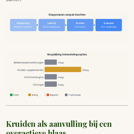
Stappenplan aanpak klachten
Herkenning
Leefstijl
Kruiden
Evaluatie
Klachten signalere
Direct aanpassen
4–8 weken
Arts raadplegen
Vergelijking behandelingsopties
Bekkenbodemoefeningen
Hoog
Kruiden supplementen
Matig
Anticholinergica
Hoog
Chirurgie
Hoog
Sterk
Matig
Beperkt
Traditioneel
Kruiden als aanvulling bij een
overactieve blaas