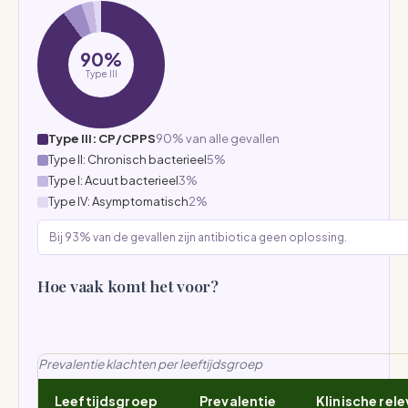
90%
Type III
Type III: CP/CPPS
90% van alle gevallen
Type II: Chronisch bacterieel
5%
Type I: Acuut bacterieel
3%
Type IV: Asymptomatisch
2%
Bij 93% van de gevallen zijn antibiotica geen oplossing.
Hoe vaak komt het voor?
Prevalentie klachten per leeftijdsgroep
Leeftijdsgroep
Prevalentie
Klinische rel