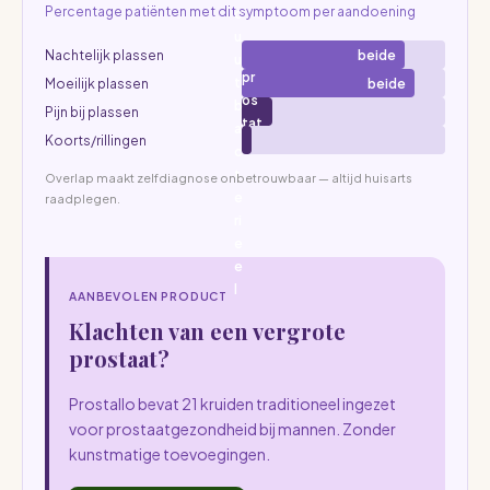
Percentage patiënten met dit symptoom per aandoening
c
u
Nachtelijk plassen
beide
u
pr
t
Moeilijk plassen
beide
os
b
Pijn bij plassen
tat
a
Koorts/rillingen
itis
c
t
Overlap maakt zelfdiagnose onbetrouwbaar — altijd huisarts
e
raadplegen.
ri
e
e
l
AANBEVOLEN PRODUCT
Klachten van een vergrote
prostaat?
Prostallo bevat 21 kruiden traditioneel ingezet
voor prostaatgezondheid bij mannen. Zonder
kunstmatige toevoegingen.