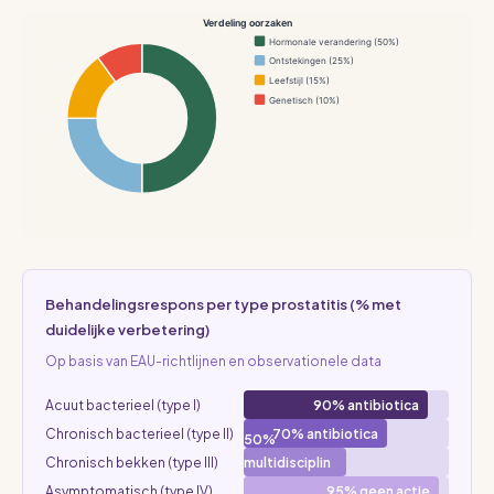
Verdeling oorzaken
Hormonale verandering (50%)
Ontstekingen (25%)
Leefstijl (15%)
Genetisch (10%)
Behandelingsrespons per type prostatitis (% met
duidelijke verbetering)
Op basis van EAU-richtlijnen en observationele data
Acuut bacterieel (type I)
90% antibiotica
Chronisch bacterieel (type II)
70% antibiotica
50%
Chronisch bekken (type III)
multidisciplin
air
Asymptomatisch (type IV)
95% geen actie