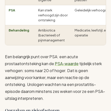
urgentie
plassen
PSA
Kan sterk
Geleidelijk verhoogd
verhoogd zijn door
ontsteking
Behandeling
Antibiotica
Medicatie, leefstijl, eve
(bacterieel) of
operatie
pijnmanagement
Een belangrijk punt over PSA: een acute
prostaatontsteking kan de
PSA-waarde
tijdelijk sterk
verhogen: soms naar 20 of hoger. Dat is geen
aanwijzing voor kanker, maar een reactie op de
ontsteking. Urologen wachten na een prostatitis-
episode daarom minstens zes weken voor ze een PSA-
uitslag interpreteren.
Oorzaken en risicofactoren