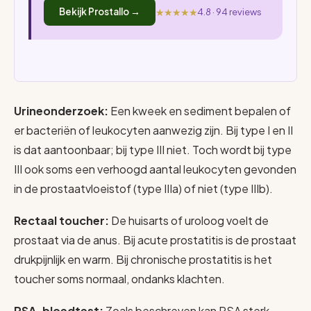
★★★★★
Bekijk Prostallo →
4.8 · 94 reviews
Urineonderzoek:
Een kweek en sediment bepalen of
er bacteriën of leukocyten aanwezig zijn. Bij type I en II
is dat aantoonbaar; bij type III niet. Toch wordt bij type
III ook soms een verhoogd aantal leukocyten gevonden
in de prostaatvloeistof (type IIIa) of niet (type IIIb).
Rectaal toucher:
De huisarts of uroloog voelt de
prostaat via de anus. Bij acute prostatitis is de prostaat
drukpijnlijk en warm. Bij chronische prostatitis is het
toucher soms normaal, ondanks klachten.
PSA-bloedtest:
Zoals beschreven kan PSA sterk