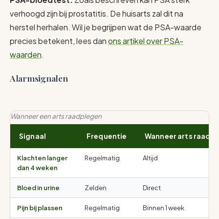
verhoogd zijn bij prostatitis. De huisarts zal dit na
herstel herhalen. Wil je begrijpen wat de PSA-waarde
precies betekent, lees dan
ons artikel over PSA-
waarden
.
Alarmsignalen
Wanneer een arts raadplegen
Signaal
Frequentie
Wanneer arts raadp
Klachten langer
Regelmatig
Altijd
dan 4 weken
Bloed in urine
Zelden
Direct
Pijn bij plassen
Regelmatig
Binnen 1 week