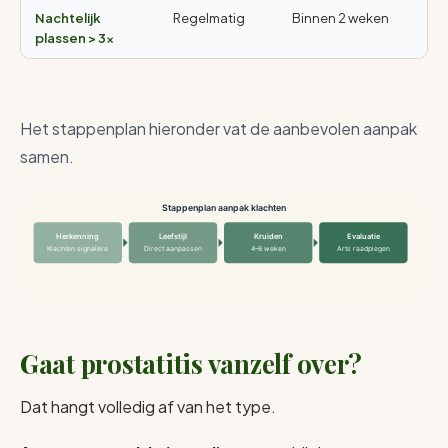
Nachtelijk
Regelmatig
Binnen 2 weken
plassen > 3×
Het stappenplan hieronder vat de aanbevolen aanpak
samen.
Stappenplan aanpak klachten
Herkenning
Leefstijl
Kruiden
Evaluatie
Klachten signalere
Direct aanpassen
4–8 weken
Arts raadplegen
Gaat prostatitis vanzelf over?
Dat hangt volledig af van het type.