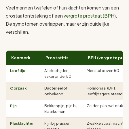
Veel mannen twijfelen of hun klachten komen van een
prostaatontsteking of een
vergrote prostaat (BPH)
.
De symptomen overlappen, maar er zijn duidelijke
verschillen.
Kenmerk
Prostatitis
BPH (vergrote pros
Leeftijd
Alle leeftijden,
Meestal boven 50
vaker onder 50
Oorzaak
Bacterieel of
Hormonaal (DHT),
onbekend
leeftijdsgerelateerd
Pijn
Bekkenpijn, pijn bij
Zelden pijn, wel druk
klaarkomen
Plasklachten
Pijn bij plassen,
Zwakke straal, nachtelij