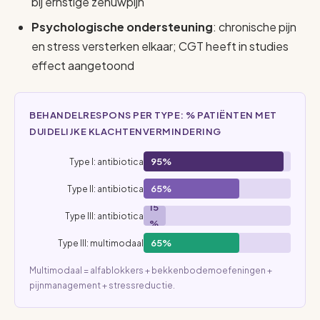
bij ernstige zenuwpijn
Psychologische ondersteuning
: chronische pijn
en stress versterken elkaar; CGT heeft in studies
effect aangetoond
BEHANDELRESPONS PER TYPE: % PATIËNTEN MET
DUIDELIJKE KLACHTENVERMINDERING
95%
Type I: antibiotica
65%
Type II: antibiotica
15
Type III: antibiotica
%
65%
Type III: multimodaal
Multimodaal = alfablokkers + bekkenbodemoefeningen +
pijnmanagement + stressreductie.