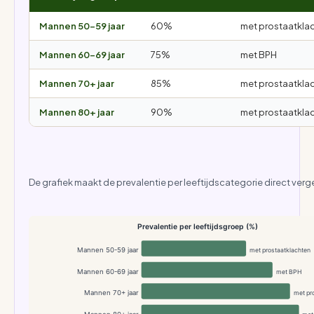
Mannen 50-59 jaar
60%
met prostaatkla
Mannen 60-69 jaar
75%
met BPH
Mannen 70+ jaar
85%
met prostaatkla
Mannen 80+ jaar
90%
met prostaatkla
De grafiek maakt de prevalentie per leeftijdscategorie direct verge
Prevalentie per leeftijdsgroep (%)
Mannen 50-59 jaar
met prostaatklachten
Mannen 60-69 jaar
met BPH
Mannen 70+ jaar
met pr