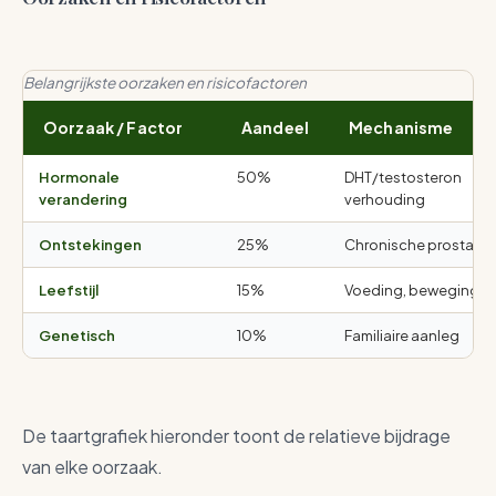
Belangrijkste oorzaken en risicofactoren
Oorzaak / Factor
Aandeel
Mechanisme
Hormonale
50%
DHT/testosteron
verandering
verhouding
Ontstekingen
25%
Chronische prostatiti
Leefstijl
15%
Voeding, beweging
Genetisch
10%
Familiaire aanleg
De taartgrafiek hieronder toont de relatieve bijdrage
van elke oorzaak.