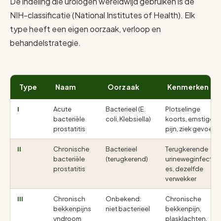
De indeling die urologen wereldwijd gebruiken is de
NIH-classificatie (National Institutes of Health). Elk
type heeft een eigen oorzaak, verloop en
behandelstrategie.
Type
Naam
Oorzaak
Kenmerken
I
Acute
Bacterieel (E.
Plotselinge
bacteriële
coli, Klebsiella)
koorts, ernstige
prostatitis
pijn, ziek gevoel
II
Chronische
Bacterieel
Terugkerende
bacteriële
(terugkerend)
urineweginfecti
prostatitis
es, dezelfde
verwekker
III
Chronisch
Onbekend:
Chronische
bekkenpijns
niet bacterieel
bekkenpijn,
yndroom
plasklachten,