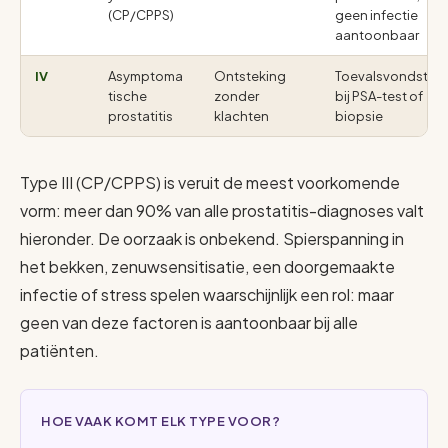
(CP/CPPS)
geen infectie
aantoonbaar
IV
Asymptoma
Ontsteking
Toevalsvondst
tische
zonder
bij PSA-test of
prostatitis
klachten
biopsie
Type III (CP/CPPS) is veruit de meest voorkomende
vorm: meer dan 90% van alle prostatitis-diagnoses valt
hieronder. De oorzaak is onbekend. Spierspanning in
het bekken, zenuwsensitisatie, een doorgemaakte
infectie of stress spelen waarschijnlijk een rol: maar
geen van deze factoren is aantoonbaar bij alle
patiënten.
HOE VAAK KOMT ELK TYPE VOOR?