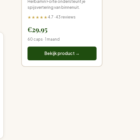
Herbamin Forte ondersteunt je
spijsvertering van binnenuit.
★★★★★
4.7 · 43 reviews
€29,95
60 caps · 1 maand
Bekijk product →