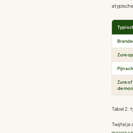
atypische
Typisc
Brande
Zure op
Pijn ac
Zure of
de mo
Tabel 2:
Twijfel je
maagzuur 