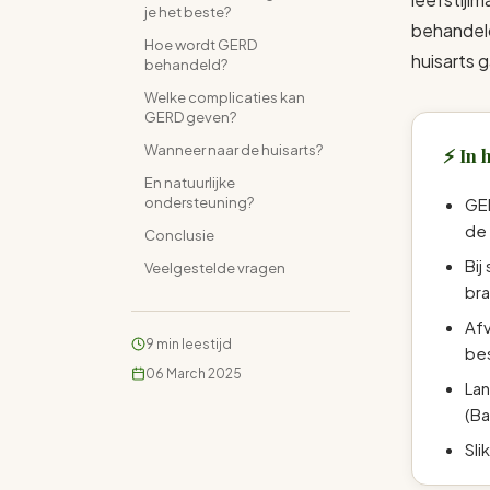
je het beste?
behandeld
Hoe wordt GERD
huisarts 
behandeld?
Welke complicaties kan
GERD geven?
Wanneer naar de huisarts?
In 
En natuurlijke
ondersteuning?
GER
de
Conclusie
Bij
Veelgestelde vragen
br
Afv
9 min leestijd
be
06 March 2025
Lan
(Ba
Sli