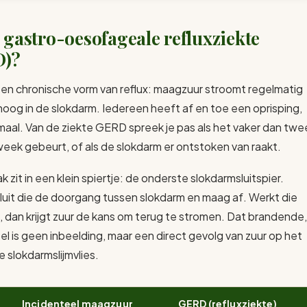
 gastro-oesofageale refluxziekte
D)?
en chronische vorm van reflux: maagzuur stroomt regelmatig
oog in de slokdarm. Iedereen heeft af en toe een oprisping,
rmaal. Van de ziekte GERD spreek je pas als het vaker dan twe
week gebeurt, of als de slokdarm er ontstoken van raakt.
 zit in een klein spiertje: de onderste slokdarmsluitspier.
luit die de doorgang tussen slokdarm en maag af. Werkt die
, dan krijgt zuur de kans om terug te stromen. Dat brandende,
el is geen inbeelding, maar een direct gevolg van zuur op het
 slokdarmslijmvlies.
Incidenteel maagzuur
GERD (refluxziekte)