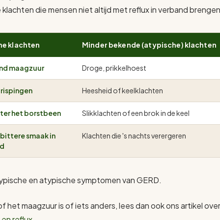
 klachten die mensen niet altijd met reflux in verband brengen
he klachten
Minder bekende (atypische) klachten
nd maagzuur
Droge, prikkelhoest
rispingen
Heesheid of keelklachten
hter het borstbeen
Slikklachten of een brok in de keel
 bittere smaak in
Klachten die 's nachts verergeren
nd
 typische en atypische symptomen van GERD.
 of het maagzuur is of iets anders, lees dan ook ons artikel ove
en reflux
.