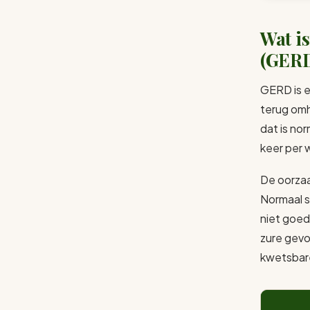
Wat is
(GER
GERD is e
terug omh
dat is no
keer per 
De oorzaak
Normaal s
niet goed
zure gevo
kwetsbare