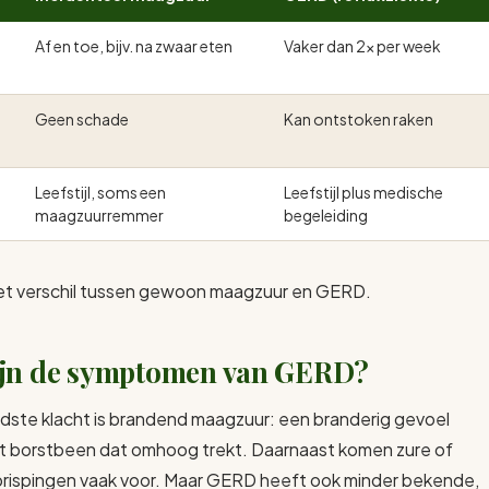
Af en toe, bijv. na zwaar eten
Vaker dan 2x per week
Geen schade
Kan ontstoken raken
Leefstijl, soms een
Leefstijl plus medische
maagzuurremmer
begeleiding
het verschil tussen gewoon maagzuur en GERD.
ijn de symptomen van GERD?
ste klacht is brandend maagzuur: een branderig gevoel
t borstbeen dat omhoog trekt. Daarnaast komen zure of
prispingen vaak voor. Maar GERD heeft ook minder bekende,