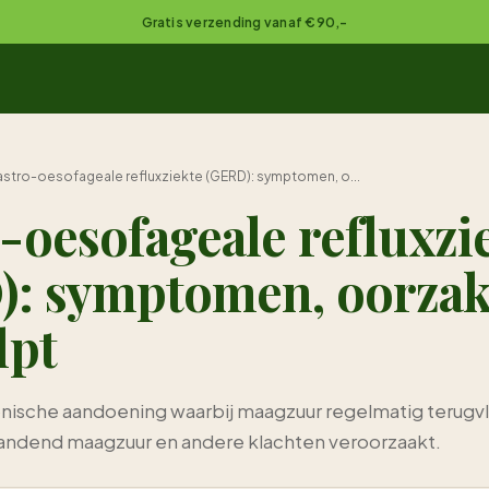
Gratis verzending vanaf €90,-
stro-oesofageale refluxziekte (GERD): symptomen, o...
-oesofageale refluxzi
): symptomen, oorzak
lpt
nische aandoening waarbij maagzuur regelmatig terugvlo
andend maagzuur en andere klachten veroorzaakt.