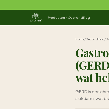
Naar inhoud springen
Producten
Over ons
Blog
Home
/
Gezondheid
/
Ga
Gastro
(GERD
wat he
GERD is een chro
slokdarm, wat br