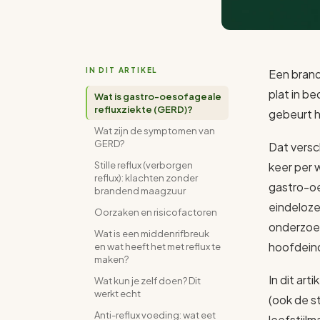
IN DIT ARTIKEL
Een brand
plat in be
Wat is gastro-oesofageale
refluxziekte (GERD)?
gebeurt he
Wat zijn de symptomen van
GERD?
Dat versch
Stille reflux (verborgen
keer per 
reflux): klachten zonder
gastro-oe
brandend maagzuur
eindeloze
Oorzaken en risicofactoren
onderzoek
Wat is een middenrifbreuk
hoofdeind
en wat heeft het met reflux te
maken?
In dit ar
Wat kun je zelf doen? Dit
werkt echt
(ook de st
Anti-reflux voeding: wat eet
leefstijl