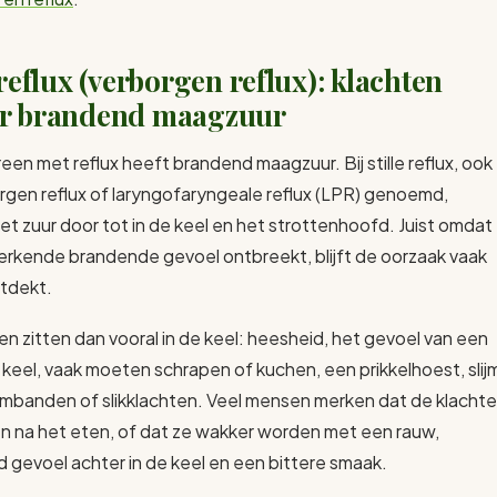
 reflux (verborgen reflux): klachten
r brandend maagzuur
een met reflux heeft brandend maagzuur. Bij stille reflux, ook
rgen reflux of laryngofaryngeale reflux (LPR) genoemd,
et zuur door tot in de keel en het strottenhoofd. Juist omdat
rkende brandende gevoel ontbreekt, blijft de oorzaak vaak
tdekt.
en zitten dan vooral in de keel: heesheid, het gevoel van een
e keel, vaak moeten schrapen of kuchen, een prikkelhoest, slij
mbanden of slikklachten. Veel mensen merken dat de klacht
n na het eten, of dat ze wakker worden met een rauw,
rd gevoel achter in de keel en een bittere smaak.