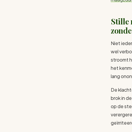
Stille
zonde
Niet ieder
wel verbo
stroomt h
het kenme
lang onon
De klacht
brok in d
op de ste
verergere
geïrritee