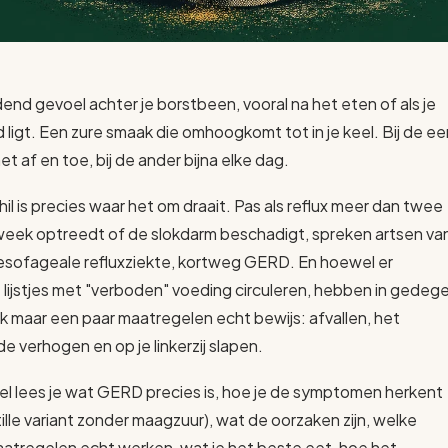
end gevoel achter je borstbeen, vooral na het eten of als je
d ligt. Een zure smaak die omhoogkomt tot in je keel. Bij de ee
t af en toe, bij de ander bijna elke dag.
il is precies waar het om draait. Pas als reflux meer dan twee
week optreedt of de slokdarm beschadigt, spreken artsen va
sofageale refluxziekte, kortweg GERD. En hoewel er
 lijstjes met "verboden" voeding circuleren, hebben in gedeg
 maar een paar maatregelen echt bewijs: afvallen, het
e verhogen en op je linkerzij slapen.
tikel lees je wat GERD precies is, hoe je de symptomen herkent
ille variant zonder maagzuur), wat de oorzaken zijn, welke
maatregelen echt werken, wat je het beste eet, hoe het