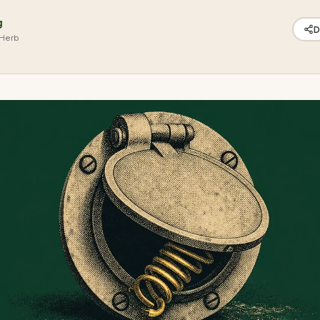
g
D
 Herb