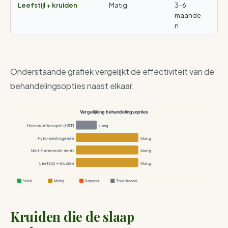
Leefstijl + kruiden
Matig
3–6
Ge
maande
bi
n
Onderstaande grafiek vergelijkt de effectiviteit van de
behandelingsopties naast elkaar.
Vergelijking behandelingsopties
Hormoontherapie (HRT)
Hoog
Fyto-oestrogenen
Matig
Niet-hormonale meds
Matig
Leefstijl + kruiden
Matig
Sterk
Matig
Beperkt
Traditioneel
Kruiden die de slaap