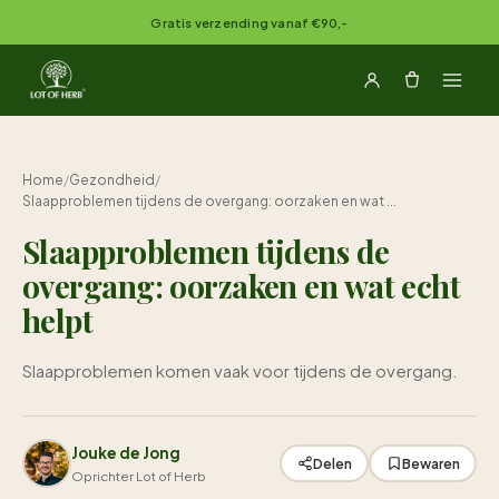
Naar inhoud springen
Gratis verzending vanaf €90,-
Home
/
Gezondheid
/
Slaapproblemen tijdens de overgang: oorzaken en wat ...
Slaapproblemen tijdens de
overgang: oorzaken en wat echt
helpt
Slaapproblemen komen vaak voor tijdens de overgang.
Jouke de Jong
Delen
Bewaren
Oprichter Lot of Herb