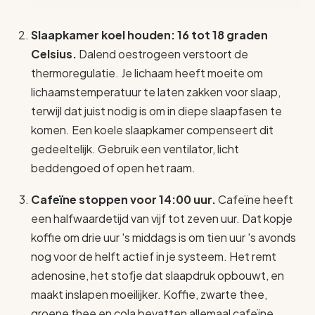
Slaapkamer koel houden: 16 tot 18 graden
Celsius.
Dalend oestrogeen verstoort de
thermoregulatie. Je lichaam heeft moeite om
lichaamstemperatuur te laten zakken voor slaap,
terwijl dat juist nodig is om in diepe slaapfasen te
komen. Een koele slaapkamer compenseert dit
gedeeltelijk. Gebruik een ventilator, licht
beddengoed of open het raam.
Cafeïne stoppen voor 14:00 uur.
Cafeïne heeft
een halfwaardetijd van vijf tot zeven uur. Dat kopje
koffie om drie uur 's middags is om tien uur 's avonds
nog voor de helft actief in je systeem. Het remt
adenosine, het stofje dat slaapdruk opbouwt, en
maakt inslapen moeilijker. Koffie, zwarte thee,
groene thee en cola bevatten allemaal cafeïne.