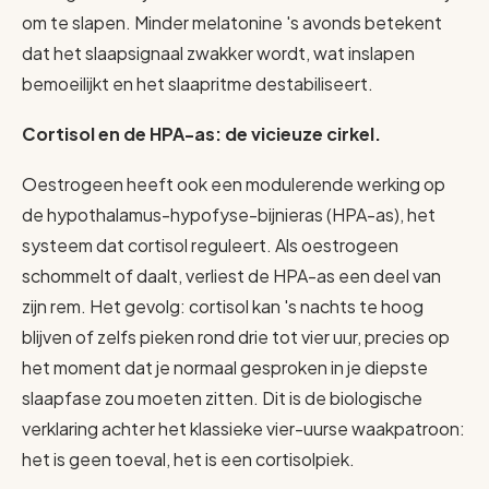
om te slapen. Minder melatonine 's avonds betekent
dat het slaapsignaal zwakker wordt, wat inslapen
bemoeilijkt en het slaapritme destabiliseert.
Cortisol en de HPA-as: de vicieuze cirkel.
Oestrogeen heeft ook een modulerende werking op
de hypothalamus-hypofyse-bijnieras (HPA-as), het
systeem dat cortisol reguleert. Als oestrogeen
schommelt of daalt, verliest de HPA-as een deel van
zijn rem. Het gevolg: cortisol kan 's nachts te hoog
blijven of zelfs pieken rond drie tot vier uur, precies op
het moment dat je normaal gesproken in je diepste
slaapfase zou moeten zitten. Dit is de biologische
verklaring achter het klassieke vier-uurse waakpatroon:
het is geen toeval, het is een cortisolpiek.