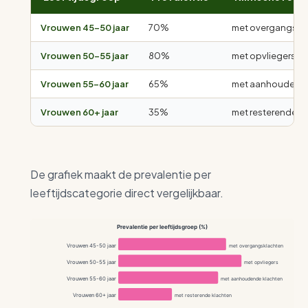
Vrouwen 45-50 jaar
70%
met overgangskl
Vrouwen 50-55 jaar
80%
met opvliegers
Vrouwen 55-60 jaar
65%
met aanhoudende
Vrouwen 60+ jaar
35%
met resterende k
De grafiek maakt de prevalentie per
leeftijdscategorie direct vergelijkbaar.
Prevalentie per leeftijdsgroep (%)
Vrouwen 45-50 jaar
met overgangsklachten
Vrouwen 50-55 jaar
met opvliegers
Vrouwen 55-60 jaar
met aanhoudende klachten
Vrouwen 60+ jaar
met resterende klachten