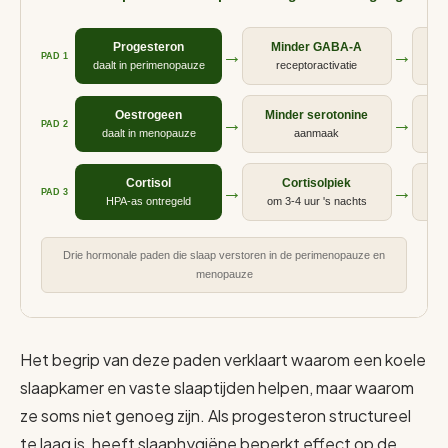
Progesteron
Minder GABA-A
Mi
→
→
PAD 1
daalt in perimenopauze
receptoractivatie
onr
Oestrogeen
Minder serotonine
Mi
→
→
PAD 2
daalt in menopauze
aanmaak
zw
Cortisol
Cortisolpiek
→
→
PAD 3
HPA-as ontregeld
om 3-4 uur 's nachts
m
Drie hormonale paden die slaap verstoren in de perimenopauze en
menopauze
Het begrip van deze paden verklaart waarom een koele
slaapkamer en vaste slaaptijden helpen, maar waarom
ze soms niet genoeg zijn. Als progesteron structureel
te laag is, heeft slaaphygiëne beperkt effect op de