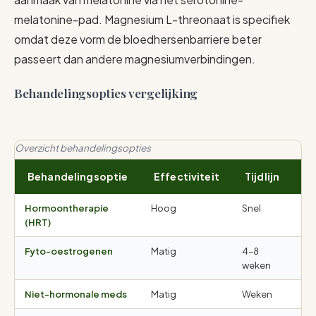
melatonine-pad. Magnesium L-threonaat is specifiek
omdat deze vorm de bloedhersenbarriere beter
passeert dan andere magnesiumverbindingen.
Behandelingsopties vergelijking
Overzicht behandelingsopties
Behandelingsoptie
Effectiviteit
Tijdlijn
B
Hormoontherapie
Hoog
Snel
Ge
(HRT)
co
Fyto-oestrogenen
Matig
4–8
Mi
weken
Niet-hormonale meds
Matig
Weken
Bi