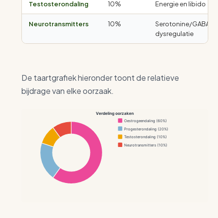
Testosterondaling
10%
Energie en libido
Neurotransmitters
10%
Serotonine/GABA
dysregulatie
De taartgrafiek hieronder toont de relatieve
bijdrage van elke oorzaak.
Verdeling oorzaken
Oestrogeendaling (60%)
Progesterondaling (20%)
Testosterondaling (10%)
Neurotransmitters (10%)