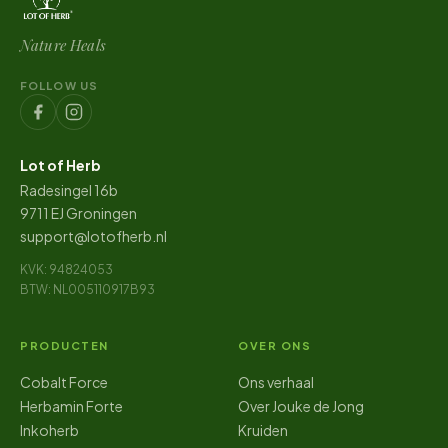
Nature Heals
FOLLOW US
Lot of Herb
Radesingel 16b
9711 EJ Groningen
support@lotofherb.nl
KVK: 94824053
BTW: NL005110917B93
PRODUCTEN
OVER ONS
Cobalt Force
Ons verhaal
Herbamin Forte
Over Jouke de Jong
Inkoherb
Kruiden