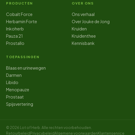
PRODUCTEN
OVER ONS
Cobalt Force
Ons verhaal
Herbamin Forte
Over Jouke de Jong
Inkoherb
Kruiden
Pauza 21
Kruidenthee
Prostallo
Kennisbank
TOEPASSINGEN
Blaas en urinewegen
Darmen
Libido
Menopauze
Prostaat
Spijsvertering
© 2026 Lot of Herb. Alle rechten voorbehouden.
Retourbeleid
Privacybeleid
Algemene voorwaarden
Klantenservice