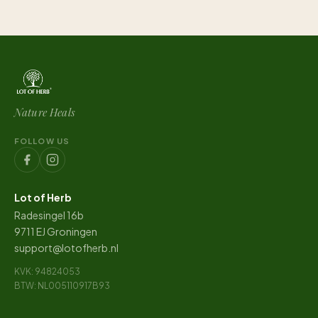
Nature Heals
FOLLOW US
Lot of Herb
Radesingel 16b
9711 EJ Groningen
support@lotofherb.nl
KVK: 94824053
BTW: NL005110917B93