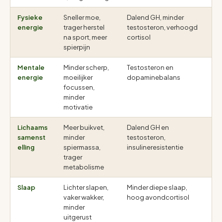
Fysieke
Sneller moe,
Dalend GH, minder
4
energie
trager herstel
testosteron, verhoogd
na sport, meer
cortisol
spierpijn
Mentale
Minder scherp,
Testosteron en
4
energie
moeilijker
dopaminebalans
focussen,
minder
motivatie
Lichaams
Meer buikvet,
Dalend GH en
4
samenst
minder
testosteron,
elling
spiermassa,
insulineresistentie
trager
metabolisme
Slaap
Lichter slapen,
Minder diepe slaap,
4
vaker wakker,
hoog avondcortisol
minder
uitgerust