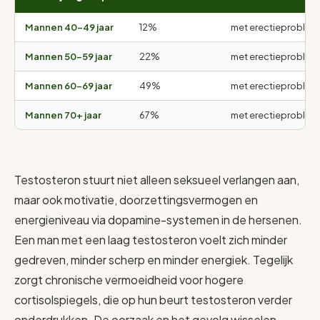
Mannen 40-49 jaar
12%
met erectieproble
Mannen 50-59 jaar
22%
met erectieproble
Mannen 60-69 jaar
49%
met erectieproble
Mannen 70+ jaar
67%
met erectieproble
Testosteron stuurt niet alleen seksueel verlangen aan,
maar ook motivatie, doorzettingsvermogen en
energieniveau via dopamine-systemen in de hersenen.
Een man met een laag testosteron voelt zich minder
gedreven, minder scherp en minder energiek. Tegelijk
zorgt chronische vermoeidheid voor hogere
cortisolspiegels, die op hun beurt testosteron verder
onderdrukken. De oorzaak en het gevolg wisselen