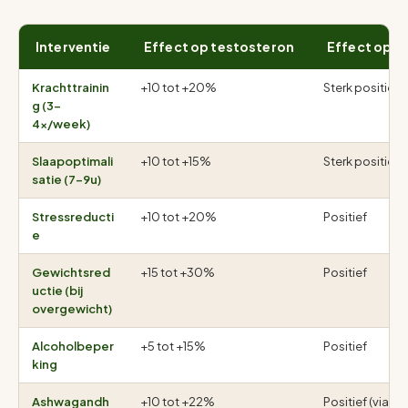
Interventie
Effect op testosteron
Effect op e
Krachttrainin
+10 tot +20%
Sterk positief
g (3-
4x/week)
Slaapoptimali
+10 tot +15%
Sterk positief
satie (7-9u)
Stressreducti
+10 tot +20%
Positief
e
Gewichtsred
+15 tot +30%
Positief
uctie (bij
overgewicht)
Alcoholbeper
+5 tot +15%
Positief
king
Ashwagandh
+10 tot +22%
Positief (via co