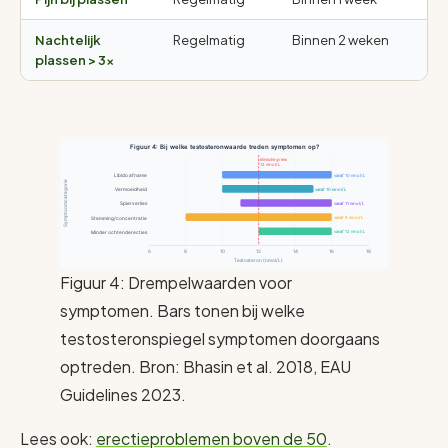
Nachtelijk
Regelmatig
Binnen 2 weken
plassen > 3×
Figuur 4: Bij welke testosteronwaarde treden symptomen op?
klinische grens
12 nmol/L
Libido afname
vanaf 10 nmol/L
Symptoomcategorie
Vermoeidheid
vanaf 10 nmol/L
Spierverlies
vanaf 11 nmol/L
Stemming/concentratie
vanaf 8 nmol/L
Minder ochtenderecties
vanaf 12 nmol/L
6
8
10
12
14
16
18
Testosteron (nmol/L)
Figuur 4: Drempelwaarden voor
symptomen. Bars tonen bij welke
testosteronspiegel symptomen doorgaans
optreden. Bron: Bhasin et al. 2018, EAU
Guidelines 2023.
Lees ook:
erectieproblemen boven de 50
.