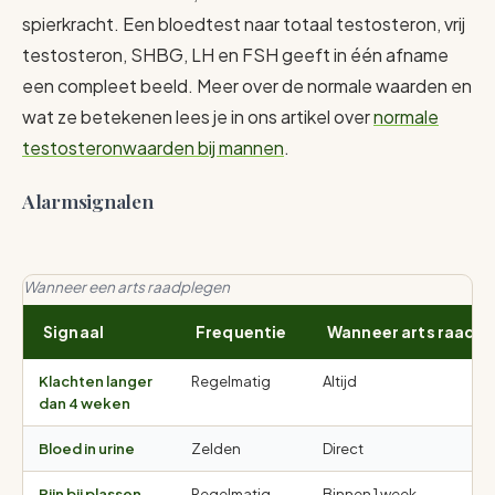
spierkracht. Een bloedtest naar totaal testosteron, vrij
testosteron, SHBG, LH en FSH geeft in één afname
een compleet beeld. Meer over de normale waarden en
wat ze betekenen lees je in ons artikel over
normale
testosteronwaarden bij mannen
.
Alarmsignalen
Wanneer een arts raadplegen
Signaal
Frequentie
Wanneer arts raadp
Klachten langer
Regelmatig
Altijd
dan 4 weken
Bloed in urine
Zelden
Direct
Pijn bij plassen
Regelmatig
Binnen 1 week