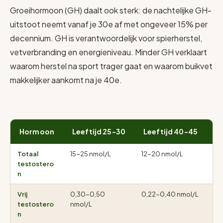
Groeihormoon (GH) daalt ook sterk: de nachtelijke GH-
uitstoot neemt vanaf je 30e af met ongeveer 15% per
decennium. GH is verantwoordelijk voor spierherstel,
vetverbranding en energieniveau. Minder GH verklaart
waarom herstel na sport trager gaat en waarom buikvet
makkelijker aankomt na je 40e.
Hormoon
Leeftijd 25-30
Leeftijd 40-45
L
Totaal
15-25 nmol/L
12-20 nmol/L
9-
testostero
n
Vrij
0,30-0,50
0,22-0,40 nmol/L
0,
testostero
nmol/L
n