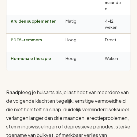
maande
n
Kruiden supplementen
Matig
4–12
Mi
weken
PDE5-remmers
Hoog
Direct
Bi
mo
Hormonale therapie
Hoog
Weken
All
def
Raadpleeg je huisarts als je last hebt van meerdere van
de volgende klachten tegelijk: ernstige vermoeidheid
die niet herstelt na slaap, duidelijk verminderd seksueel
verlangen langer dan drie maanden, erectieproblemen,
stemmingswisselingen of depressieve periodes, sterke
toename van buikvet, of merkbaar verlies van