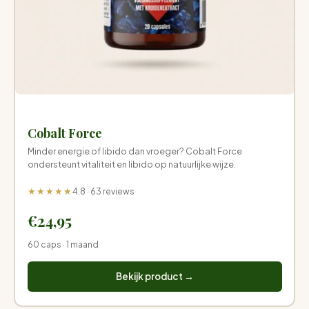
Cobalt Force
Minder energie of libido dan vroeger? Cobalt Force
ondersteunt vitaliteit en libido op natuurlijke wijze.
★★★★★
4.8 · 63 reviews
€24,95
60 caps · 1 maand
Bekijk product →