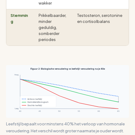
wakker
Stemmin
Prikkelbaarder,
Testosteron, serotonine
4
g
minder
en cortisolbalans
geduldig,
somberder
periodes
Figuur 2: Biologische veroudering vs leefstijl-veroudering na je 40e
Hoog
Actieve leefstijl
Gemiddeld/biologisch
Slechte leefstijl
Laag
40
45
50
55
60
65
Leefstijl bepaalt voor minstens 40% het verloop van hormonale
veroudering. Het verschil wordt groter naarmate je ouder wordt.