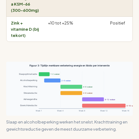
a KSM-66
(300-600mg)
Zink +
+10 tot +25%
Positief
vitamine D (bij
tekort)
Figuur 3: Tijdlijn merkbare verbetering energie en libido per interventie
Slaapoptimalisatie
1-2 weken
Alcoholbeperking
2-4 weken
Krachttraining
4-8 weken
Stressreductie
4-8 weken
Ashwagandha
8-12 weken
Gewichtsreductie
8-16 weken
Week 1
Week 4
Week 8
Week 12
Week 16
Slaap en alcoholbeperking werken het snelst. Krachttraining en
gewichtsreductie geven de meest duurzame verbetering.