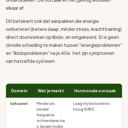
elkaar af.
Dit betekent ook dat aanpakken die energie
verbeteren (betere slaap, minder stress, krachttraining)
direct doorwerken op libido, en omgekeerd. Er is geen
zinvolle scheiding te maken tussen "energieproblemen"
en "libidoproblemen" na je 40e. Het zijn symptomen
van hetzelfde systeem.
Domein
Wat je merkt
Hormonale oorzaak
Seksueel
Minder zin,
Laag vrij testosteron,
4
minder
hoog SHBG
frequente
ochtenderectie
s, langer nodig